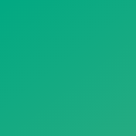
遥想公瑾当年，小乔初嫁了，雄姿英发。
羽扇纶巾，谈笑间，樯橹灰飞烟灭。
故国神游，多情应笑我，早生华发。
人生如梦，一尊还酹江月。